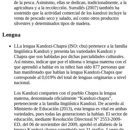
de la pesca. Asimismo, ellas se dedican, tradicionalmente, a la
agricultura y a la recolección. Surrallés (2007) también ha
sostenido que la actividad comercial de los kandozi incluye la
venta de pescado seco y salado, así como otros productos
silvestres y determinados tipos de madera.
Lengua
LLa lengua Kandozi-Chapra (ISO: cbu) pertenece a la familia
lingüística Kandozi y presenta las variedades Kandozi y
Chapra que son habladas por dichas parcialidades culturales.
Así mismo, indicar que por el idioma o lengua materna con el
que aprendió a hablar en su niñez han sido 877 personas que
han manifestado que hablan la lengua Kandozi-Chapra que
corresponde al 0,019% del total de lenguas originarias a nivel
nacional.
Los Kandozi comparten con el pueblo Chapra la lengua
materna, denominada oficialmente “Kandozi-chapra”,
perteneciente a la familia lingüística Kandozi. De acuerdo al
Ministerio de Educación (2013), esta lengua es vital en ambas
variedades, pues todas las generaciones la hablan. El sector de
educación, mediante Resolución Directoral N° 2553-2009-
ED, del 06 de noviembre del 2009, aprobó el alfabeto de la
lengua Kandozi-chapra constituida por 31 grafías. Luego de