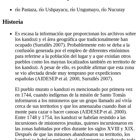
río Pastaza, río Ushpayacu, río Ungumayo, río Nucuray
Historia
Es escasa la información que proporcionan los archivos sobre
los kandozi y el área geográfica que tradicionalmente han
ocupado (Surrallés 2007). Probablemente esto se deba a la
confusión generada por el empleo de diferentes etnónimos
para referirse a la población del lugar y a que existían otros
pueblos como los maynas localizados también en territorio de
los kandozi. A pesar de ello, es posible afirmar que esta zona
se vio afectada desde muy temprano por expediciones
españolas (AIDESEP et al. 2000, Surrallés 2007).
El pueblo murato o kandozi es mencionado por primera vez
en 1744, cuando indígenas de la misión de Santo Tomás
informaron a los misioneros que un grupo llamado así vivía
cerca de sus territorios y que los amenazaba cuando iban al
monte para cazar o hacer canoas (AIDESEP et al. 2000).
Entre 1748 y 1754, los kandozi se habrían resistido a las
incursiones de misioneros jesuitas, quienes incursionaron en
las zonas habitadas por ellos durante los siglos XVIII y XIX.
Después de que las misiones abandonaron su territorio, los
kandozi se habrían replegado al aislamiento y rechazado toda